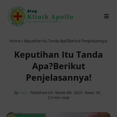
Skip
to
Toggl
content
Navig
Chat Dokter
Home
»
Keputihan Itu Tanda Apa?Berikut Penjelasannya!
Keputihan Itu Tanda
0821-1099-9870
Apa?Berikut
Reservasi Online
Penjelasannya!
Search
for:
By
Yulia
Published On: Maret 4th, 2023
Views: 92
2.9 min read