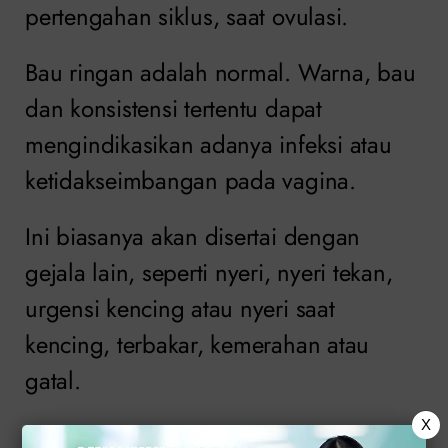
pertengahan siklus, saat ovulasi.
Bau ringan adalah normal. Warna, bau
dan konsistensi tertentu dapat
mengindikasikan adanya infeksi atau
ketidakseimbangan pada vagina.
Ini biasanya akan disertai dengan
gejala lain, seperti nyeri, nyeri tekan,
urgensi kencing atau nyeri saat
kencing, terbakar, kemerahan atau
gatal.
X
Keputihan yang encer mungkin