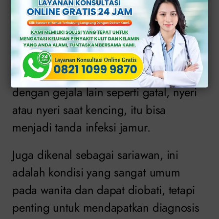
merupakan bagian normal dari siklus
menstruasi.
Jika cairan yang keluar lebih kental dan
memiliki konsistensi seperti keju dan
dengan gejala lain seperti gatal, nyeri
atau nyeri saat kencing, itu bisa
menjadi tanda infeksi jamur.
Juga dikenal sebagai sariawan, ini
adalah kondisi yang sangat umum
pada wanita dan dapat diobati, tetapi
penting untuk mendapatkan diagnosis