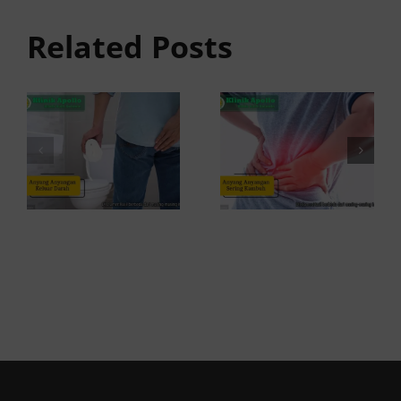
Keluar
anyangan
Related Posts
Darah:
Sering
Penyebab
Kambuh
dan Kapan
dan Cara
ke Dokter
Atasinya