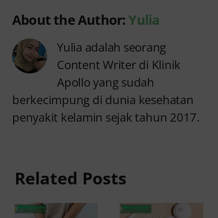
About the Author:
Yulia
Yulia adalah seorang
Content Writer di Klinik
Apollo yang sudah
berkecimpung di dunia kesehatan
penyakit kelamin sejak tahun 2017.
Sakit
Setelah
Keputihan
Pipis pada
Cair
Wanita
Seperti Air
Related Posts
Serta
dan Gatal,
Perih?
Apakah