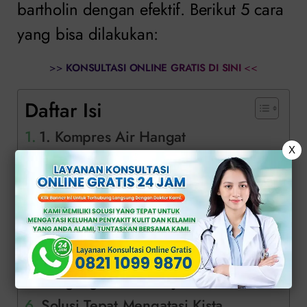
bartholin dengan efektif. Berikut 5 cara
yang bisa dilakukan:
>>
KONSULTASI ONLINE GRATIS DI SINI
<<
Daftar Isi
1. Kompres Air Hangat
X
2. Berendam dalam Air Hangat
3. Menggunakan Antibiotik (Jika
Terinfeksi)
4. Prosedur Bedah Drainase
5. Marsupialisasi atau
Pengangkatan Kelenjar Bartholin
Solusi Tepat Mengatasi Kista