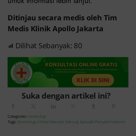
untuk informasi lebih lanjut.
Ditinjau secara medis oleh Tim
Medis Klinik Apollo Jakarta
Dilihat Sebanyak:
80
Suka dengan artikel ini?
Categories:
Ginekologi
Tags:
Ginekologi
,
Infeksi Menular Seksual
,
Spesialis Penyakit Kelamin