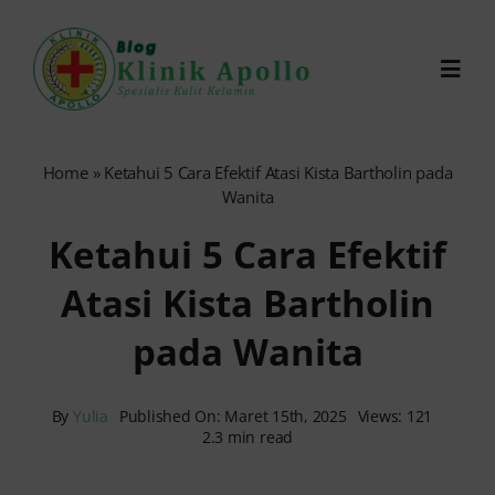
Skip
to
Toggl
content
Navig
Chat Dokter
Home
»
Ketahui 5 Cara Efektif Atasi Kista Bartholin pada
Wanita
0821-1099-9870
Ketahui 5 Cara Efektif
Atasi Kista Bartholin
Reservasi Online
pada Wanita
Search
for:
By
Yulia
Published On: Maret 15th, 2025
Views: 121
2.3 min read