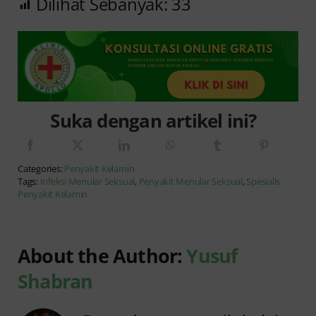
Dilihat Sebanyak:
33
Suka dengan artikel ini?
Categories:
Penyakit Kelamin
Tags:
Infeksi Menular Seksual
,
Penyakit Menular Seksual
,
Spesialis
Penyakit Kelamin
About the Author:
Yusuf
Shabran