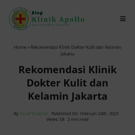
Skip
to
Toggl
content
Navig
Chat Dokter
Home
»
Rekomendasi Klinik Dokter Kulit dan Kelamin
Jakarta
0821-1099-9870
Rekomendasi Klinik
Dokter Kulit dan
Reservasi Online
Kelamin Jakarta
Search
for:
By
Yusuf Shabran
Published On: Februari 24th, 2023
Views: 58
2 min read