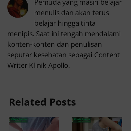
Pemuda yang masih belajar
menulis dan akan terus
belajar hingga tinta
menipis. Saat ini tengah mendalami
konten-konten dan penulisan
seputar kesehatan sebagai Content
Writer Klinik Apollo.
Anyang
Penyebab
anyangan
Anyang
Tidak
anyangan
Sembuh?
Related Posts
Sering
Ini
Kambuh
Penyebab
dan Cara
dan