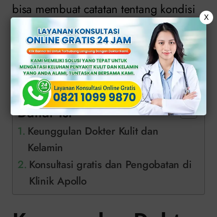
bisa membuat catatan tentang kondisi
X
terlebih dahulu, kemudian
menceritakan secara jelas kepada
dokter agar segala saran bisa
diberikan.
Daftar Isi
Keunggulan Dokter Kulit dan
Kelamin
Konsultasi gratis dan Pengobatan di
Klinik Apollo