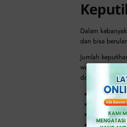
Keput
Dalam kebanyak
dan bisa berula
Jumlah keputihan
warna dan bau, 
dapat termasuk:
Debit keput
Iritasi dan 
Keputihan y
Nyeri perut