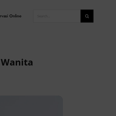
Search
rvasi Online
for:
k Wanita
d