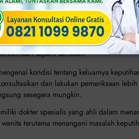
ksual yang menyakitkan.
bakar sambil melewati urine dan sering mend
urine.
 dan kurangnya konsentrasi.
ncernaan seperti sembelit.
engenai kondisi tentang keluarnya keputihan 
konsultasikan dan lakukan pemeriksaan lebih
angsung sesegera mungkin.
emiliki dokter spesialis yang ahli dalam men
 wanita terutama menangani masalah keputi