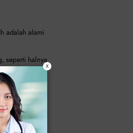
ih adalah alami
, seperti halnya
X
ejala keputihan