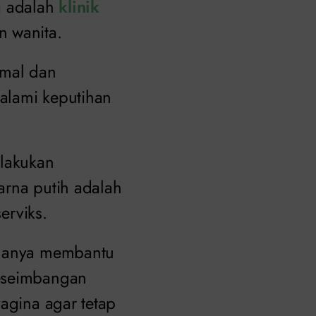
a adalah
klinik
n wanita.
rmal dan
alami keputihan
 lakukan
arna putih adalah
erviks.
n hanya membantu
keseimbangan
vagina agar tetap