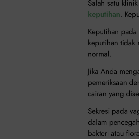
Salah satu klin
keputihan
. Kep
Keputihan pada 
keputihan tidak
normal.
Jika Anda menga
pemeriksaan den
cairan yang dise
Sekresi pada va
dalam pencegaha
bakteri atau flo