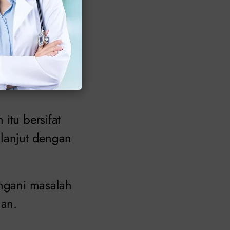
esak untuk
itu bersifat
 lanjut dengan
angani masalah
han.