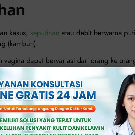
ihan
an kasus,
keputihan
atau debit berwarna put
ng (kambuh).
 vagina dapat bervariasi dari orang ke orang
tergantung pada siklus menstruasi wanita. G
ihan dengan kekuningan yang tebal.
gatal pada vagina.
ang tidak menyenangkan atau berbau busuk.
 bagian bawah.