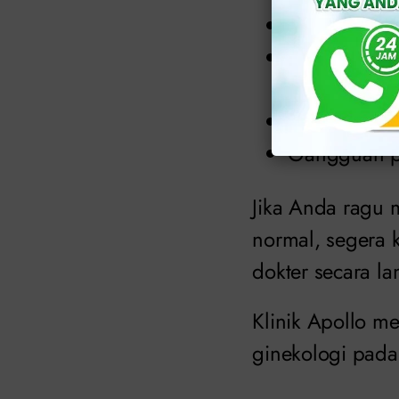
Hubungan se
Sensasi ter
mengalirkan 
Iritabilitas
Gangguan pe
Jika Anda ragu m
normal, segera 
dokter secara l
Klinik Apollo m
ginekologi pada