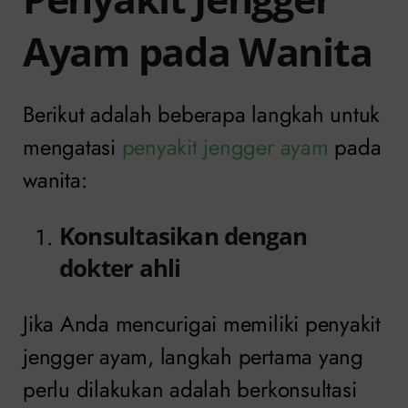
Ayam pada Wanita
Berikut adalah beberapa langkah untuk
mengatasi
penyakit jengger ayam
pada
wanita:
Konsultasikan dengan
dokter ahli
Jika Anda mencurigai memiliki penyakit
jengger ayam, langkah pertama yang
perlu dilakukan adalah berkonsultasi