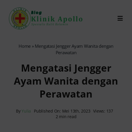
Skip
to
Toggl
content
Navig
Chat Dokter
Home
»
Mengatasi Jengger Ayam Wanita dengan
Perawatan
0821-1099-9870
Mengatasi Jengger
Ayam Wanita dengan
Reservasi Online
Perawatan
Search
for:
By
Yulia
Published On: Mei 13th, 2023
Views: 137
2 min read