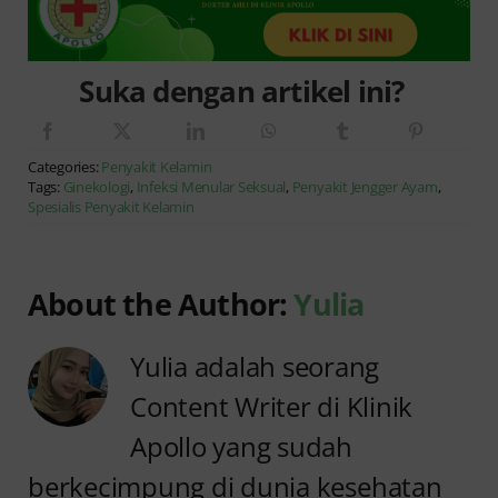
Suka dengan artikel ini?
Categories:
Penyakit Kelamin
Tags:
Ginekologi
,
Infeksi Menular Seksual
,
Penyakit Jengger Ayam
,
Spesialis Penyakit Kelamin
About the Author:
Yulia
Yulia adalah seorang
Content Writer di Klinik
Apollo yang sudah
berkecimpung di dunia kesehatan