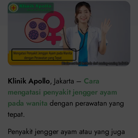
Klinik Apollo
, Jakarta –
Cara
mengatasi penyakit jengger ayam
pada wanita
dengan perawatan yang
tepat.
Penyakit jengger ayam atau yang juga