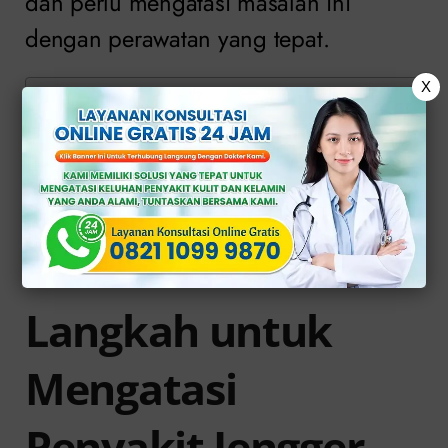
dan perlu mengatasi masalah ini
dengan perawatan yang tepat.
X
Daftar Isi
Langkah untuk Mengatasi Penyakit
Jengger Ayam pada Wanita
Hubungi dan Lakukan Pemeriksaan
di Klinik Apollo
Langkah untuk
Mengatasi
Penyakit Jengger