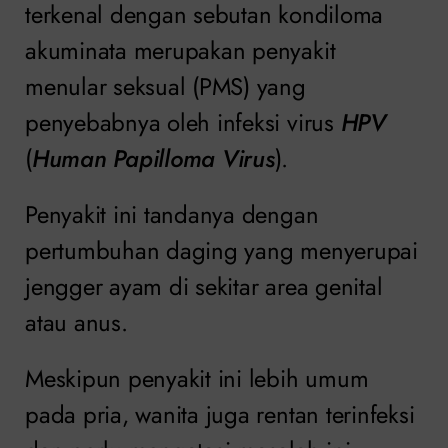
terkenal dengan sebutan kondiloma
akuminata merupakan penyakit
menular seksual (PMS) yang
penyebabnya oleh infeksi virus
HPV
(
Human Papilloma Virus
).
Penyakit ini tandanya dengan
pertumbuhan daging yang menyerupai
jengger ayam di sekitar area genital
atau anus.
Meskipun penyakit ini lebih umum
pada pria, wanita juga rentan terinfeksi