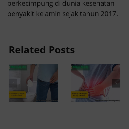
berkecimpung di dunia kesehatan
penyakit kelamin sejak tahun 2017.
Anyang
Penyebab
anyangan
Anyang
Keluar
anyangan
Related Posts
Darah:
Sering
Penyebab
Kambuh
dan Kapan
dan Cara
ke Dokter
Atasinya