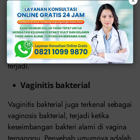
X
Vaginitis
Untuk memahami lebih lanjut tentang
vaginitis
, berikut ini adalah beberapa
jenis penyakit vaginitis yang umum
terjadi.
Vaginitis bakterial
Vaginitis bakterial juga terkenal sebagai
vaginosis bakterial, terjadi ketika
keseimbangan bakteri alami di vagina
terganggu. Penyebab umumnya adalah