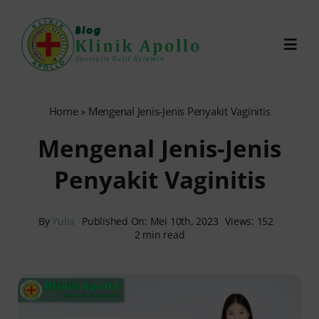
Skip
to
Toggl
content
Navig
Chat Dokter
Home
»
Mengenal Jenis-Jenis Penyakit Vaginitis
Mengenal Jenis-Jenis
0821-1099-9870
Penyakit Vaginitis
Reservasi Online
By
Yulia
Published On: Mei 10th, 2023
Views: 152
2 min read
Search
for: