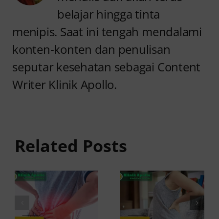
belajar hingga tinta
menipis. Saat ini tengah mendalami
konten-konten dan penulisan
seputar kesehatan sebagai Content
Writer Klinik Apollo.
Anyang
Penyebab
anyangan
Anyang
Tidak
anyangan
Sembuh?
Related Posts
Sering
Ini
Kambuh
Penyebab
dan Cara
dan
Atasinya
Solusinya