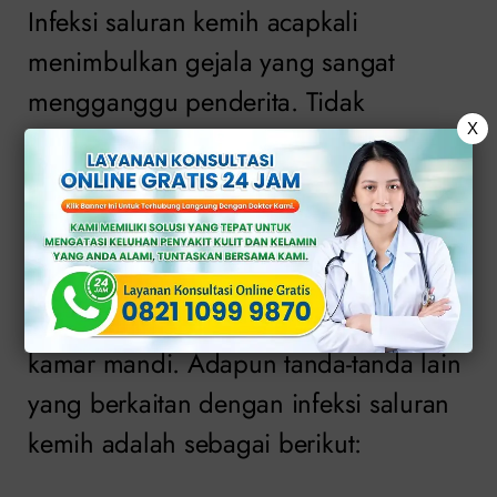
Infeksi saluran kemih acapkali
menimbulkan gejala yang sangat
mengganggu penderita. Tidak
X
tanggung-tanggung, bahkan dapat
membuat seseorang mengalami
anyang-anyangan.
Fenomena tersebut yang sering kali
membuat pengidap keluar dan masuk
kamar mandi. Adapun tanda-tanda lain
yang berkaitan dengan infeksi saluran
kemih adalah sebagai berikut: