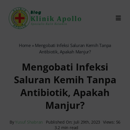
Skip
to
Toggl
content
Navig
Chat Dokter
Home
»
Mengobati Infeksi Saluran Kemih Tanpa
Antibiotik, Apakah Manjur?
0821-1099-9870
Mengobati Infeksi
Saluran Kemih Tanpa
Reservasi Online
Antibiotik, Apakah
Search
Manjur?
for:
By
Yusuf Shabran
Published On: Juli 29th, 2023
Views: 56
3.2 min read