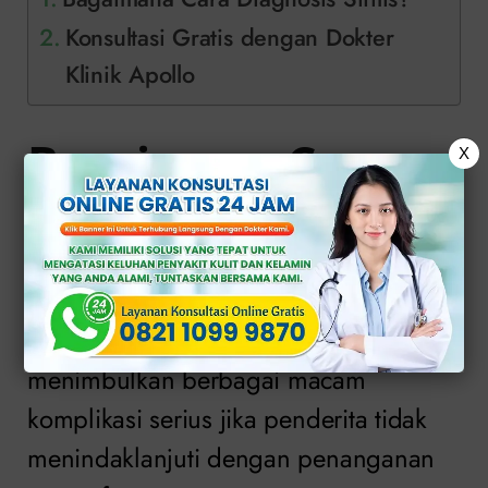
Konsultasi Gratis dengan Dokter
Klinik Apollo
Bagaimana Cara
X
Diagnosis Sifilis?
Diagnosis sifilis sangatlah penting
karena infeksi seksual ini dapat
menimbulkan berbagai macam
komplikasi serius jika penderita tidak
menindaklanjuti dengan penanganan