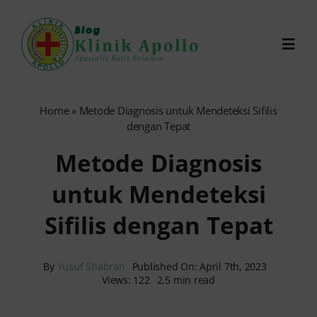
Skip
to
Toggl
content
Navig
Chat Dokter
Home
»
Metode Diagnosis untuk Mendeteksi Sifilis
dengan Tepat
0821-1099-9870
Metode Diagnosis
untuk Mendeteksi
Reservasi Online
Sifilis dengan Tepat
Search
for:
By
Yusuf Shabran
Published On: April 7th, 2023
Views: 122
2.5 min read