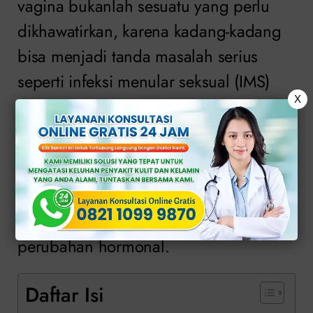
vagina bukanlah sesuatu yang perlu
dikhawatirkan, karena kadang-kadang
bisa menjadi tanda masalah serius
seperti infeksi menular seksual (IMS)
X
dan bahkan kanker vulva.
Namun kenyataannya gatal pada
vagina cukup umum dan biasanya
disebabkan oleh hal-hal yang kurang
serius seperti zat yang mengiritasi atau
perubahan hormonal.
Daftar Isi