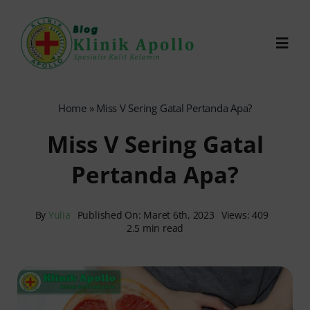
Skip
to
Toggl
content
Navig
Chat Dokter
Home
»
Miss V Sering Gatal Pertanda Apa?
Miss V Sering Gatal
0821-1099-9870
Pertanda Apa?
Reservasi Online
By
Yulia
Published On: Maret 6th, 2023
Views: 409
2.5 min read
Search
for: