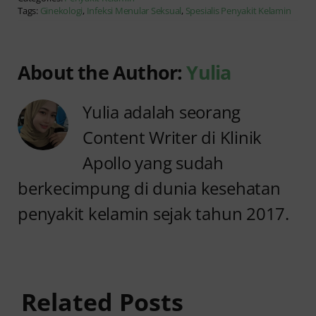
Tags:
Ginekologi
,
Infeksi Menular Seksual
,
Spesialis Penyakit Kelamin
About the Author:
Yulia
Yulia adalah seorang
Content Writer di Klinik
Apollo yang sudah
berkecimpung di dunia kesehatan
penyakit kelamin sejak tahun 2017.
Anyang
Penyebab
anyangan
Anyang
Tidak
anyangan
Sembuh?
Related Posts
Sering