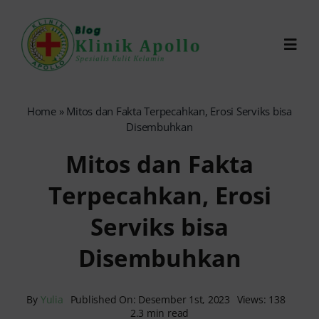
Skip
to
Toggl
content
Navig
Chat Dokter
Home
»
Mitos dan Fakta Terpecahkan, Erosi Serviks bisa
Disembuhkan
0821-1099-9870
Mitos dan Fakta
Terpecahkan, Erosi
Reservasi Online
Serviks bisa
Search
Disembuhkan
for:
By
Yulia
Published On: Desember 1st, 2023
Views: 138
2.3 min read