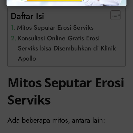
Daftar Isi
Mitos Seputar Erosi Serviks
Konsultasi Online Gratis Erosi
Serviks bisa Disembuhkan di Klinik
Apollo
Mitos Seputar Erosi
Serviks
Ada beberapa mitos, antara lain: