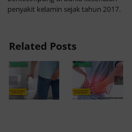
penyakit kelamin sejak tahun 2017.
Anyang
Penyebab
anyangan
Anyang
Keluar
anyangan
Related Posts
Darah:
Sering
Penyebab
Kambuh
dan Kapan
dan Cara
ke Dokter
Atasinya