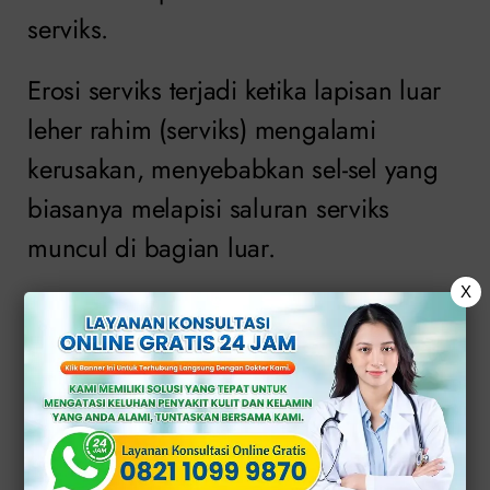
serviks.
Erosi serviks terjadi ketika lapisan luar
leher rahim (serviks) mengalami
kerusakan, menyebabkan sel-sel yang
biasanya melapisi saluran serviks
muncul di bagian luar.
X
Meskipun namanya mungkin
menakutkan, sebagian besar kasus
erosi serviks tidak berkaitan dengan
kanker dan dapat terobati.
>>
KONSULTASI ONLINE GRATIS DI SINI
<<