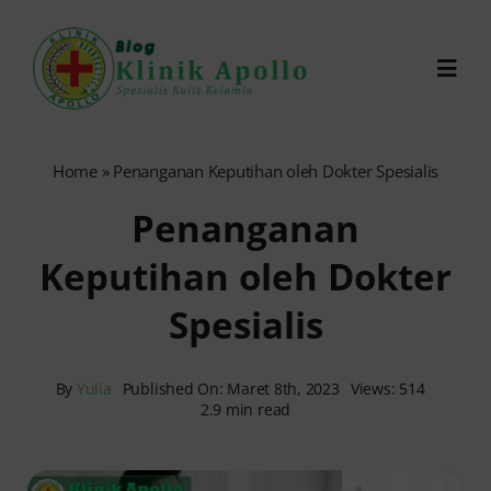
Skip
to
Toggl
content
Navig
Chat Dokter
Home
»
Penanganan Keputihan oleh Dokter Spesialis
Penanganan
0821-1099-9870
Keputihan oleh Dokter
Reservasi Online
Spesialis
Search
for:
By
Yulia
Published On: Maret 8th, 2023
Views: 514
2.9 min read