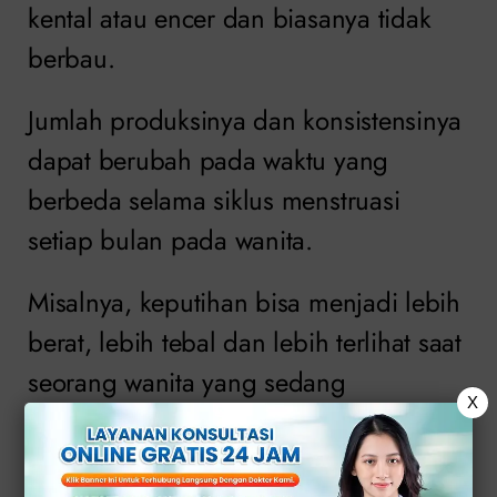
kental atau encer dan biasanya tidak
berbau.
Jumlah produksinya dan konsistensinya
dapat berubah pada waktu yang
berbeda selama siklus menstruasi
setiap bulan pada wanita.
Misalnya, keputihan bisa menjadi lebih
berat, lebih tebal dan lebih terlihat saat
seorang wanita yang sedang
X
berovulasi. Jumlah keputihan juga
dapat berubah karena aktivitas seksual