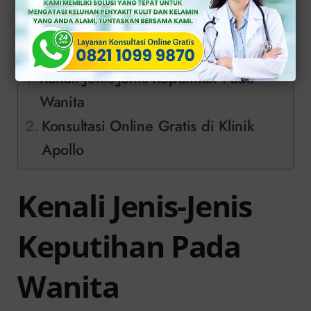
dan penggunaan alat kontrasepsi.
Daftar Isi
Kenali Jenis-Jenis Keputihan Pada
Wanita
Konsultasi Online Gratis di Klinik
Apollo
Kenali Jenis-Jenis
Keputihan Pada
Wanita