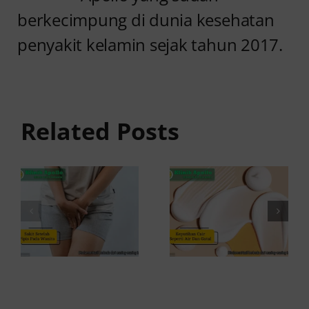
berkecimpung di dunia kesehatan
penyakit kelamin sejak tahun 2017.
Sakit
Setelah
Keputihan
Pipis pada
Cair
Wanita
Seperti Air
Related Posts
Serta
dan Gatal,
Perih?
Apakah
Waspada
Berbahaya?
Kondisi Ini