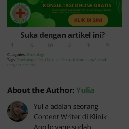
Suka dengan artikel ini?
Categories:
Ginekologi
Tags:
Ginekologi
,
Infeksi Menular Seksual
,
Keputihan
,
Spesialis
Penyakit Kelamin
About the Author:
Yulia
Yulia adalah seorang
Content Writer di Klinik
Apollo yang sudah