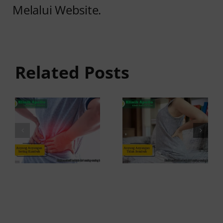
Melalui Website.
Anyang
Penyebab
anyangan
Anyang
Tidak
anyangan
Sembuh?
Related Posts
Sering
Ini
Kambuh
Penyebab
dan Cara
dan
Atasinya
Solusinya