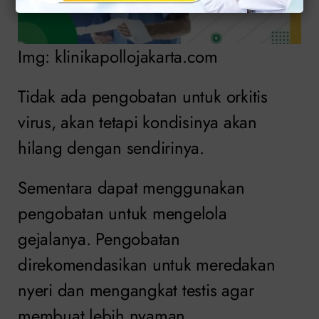
Img: klinikapollojakarta.com
Tidak ada pengobatan untuk orkitis
virus, akan tetapi kondisinya akan
hilang dengan sendirinya.
Sementara dapat menggunakan
pengobatan untuk mengelola
gejalanya. Pengobatan
direkomendasikan untuk meredakan
nyeri dan mengangkat testis agar
membuat lebih nyaman.