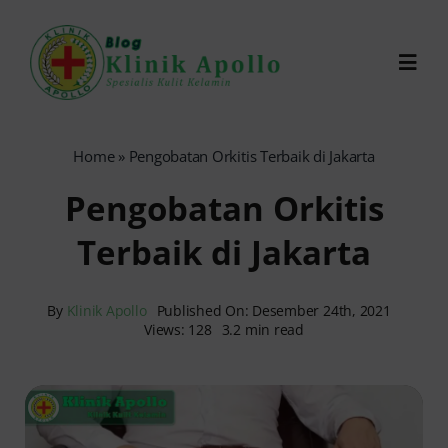
Skip
to
Toggl
content
Navig
Chat Dokter
Home
»
Pengobatan Orkitis Terbaik di Jakarta
Pengobatan Orkitis
0821-1099-9870
Terbaik di Jakarta
Reservasi Online
By
Klinik Apollo
Published On: Desember 24th, 2021
Views: 128
3.2 min read
Search
for: