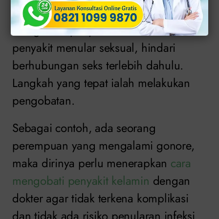
Namun, wanita hamil yang sedang
mengalami penyakit kelamin atau
penyakit menular seksual, hindari
berhubungan seks terlebih dahulu.
Langkah yang tepat ialah melakukan
pengobatan.
Sebagai contoh, ada seorang
perempuan yang mengalami
gonore
,
maka dirinya perlu menerapkan
cara
mengobati penyakit kelamin
dengan
dokter agar tidak terkena komplikasi
dan tidak ada risiko penularan infeksi