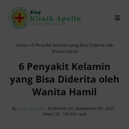
Skip
to
Toggl
content
Navig
Chat Dokter
Home
»
6 Penyakit Kelamin yang Bisa Diderita oleh
Wanita Hamil
0821-1099-9870
6 Penyakit Kelamin
yang Bisa Diderita oleh
Reservasi Online
Wanita Hamil
Search
for:
By
Yusuf Shabran
Published On: September 5th, 2023
Views: 93
3.8 min read