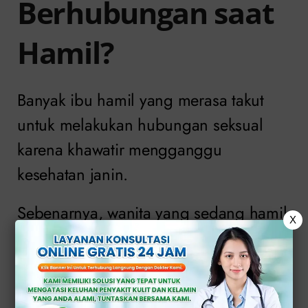
Berhubungan saat
Hamil?
Banyak ibu hamil yang merasa takut
untuk melakukan hubungan seksual
karena khawatir mengganggu
kesehatan janin.
Sebenarnya, wanita yang sedang hamil
X
boleh melakukan hubungan intim
selama menerapkannya dengan tepat
dan sesuai aturan.