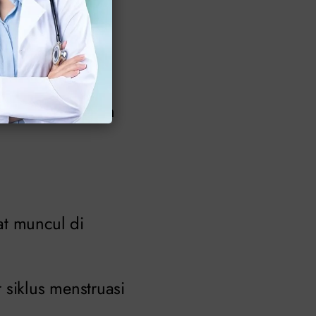
 juga dapat
 disertai dengan
at muncul di
 siklus menstruasi