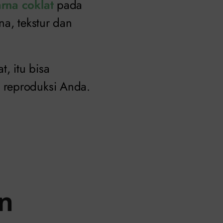
rna coklat
pada
na, tekstur dan
, itu bisa
 reproduksi Anda.
an