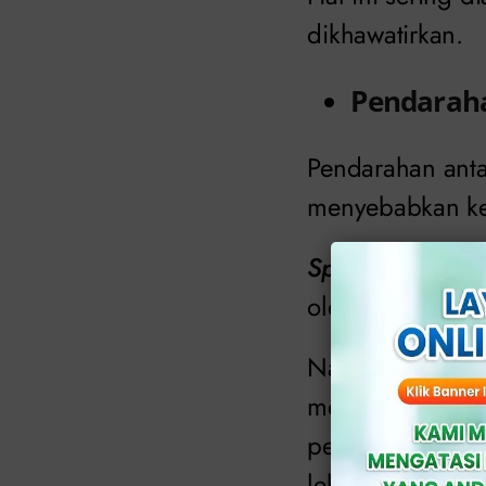
dikhawatirkan.
Pendaraha
Pendarahan anta
menyebabkan kep
Spotting
dapat t
oleh fluktuasi 
Namun, jika kep
menstruasi terja
penting untuk b
lebih lanjut.