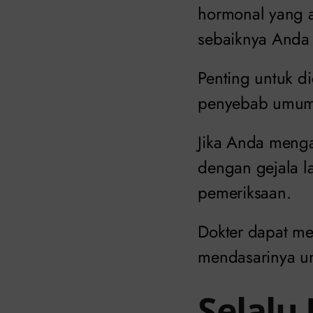
hormonal yang al
sebaiknya Anda 
Penting untuk d
penyebab umum d
Jika Anda menga
dengan gejala l
pemeriksaan.
Dokter dapat m
mendasarinya un
Selalu