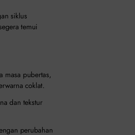
an siklus
 segera temui
ma masa pubertas,
rwarna coklat.
na dan tekstur
 dengan perubahan