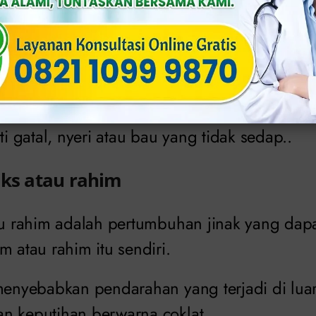
gina
perti vaginitis atau infeksi ragi (kandidiasis)
utihan berwarna coklat. Infeksi ini biasanya
ti gatal, nyeri atau bau yang tidak sedap..
iks atau rahim
tau rahim adalah pertumbuhan jinak yang dap
m atau rahim itu sendiri.
menyebabkan pendarahan yang terjadi di luar
n keputihan berwarna coklat.