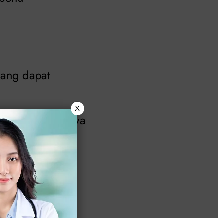
ang dapat
X
g kali penyebabnya
l.
an antar
 dari biasanya,
patkan evaluasi