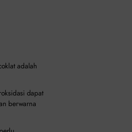
oklat adalah
roksidasi dapat
an berwarna
perlu