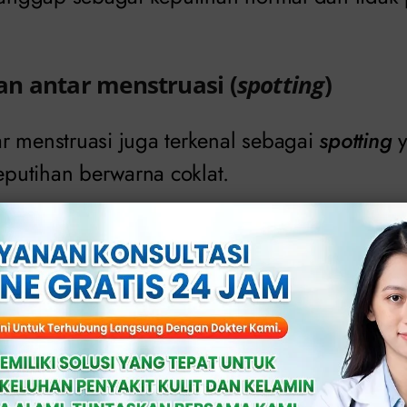
n antar menstruasi (
spotting
)
r menstruasi juga terkenal sebagai
spotting
y
utihan berwarna coklat.
erjadi di tengah siklus menstruasi dan serin
hormon atau penggunaan kontrasepsi hormona
utihan coklat yang disertai dengan pendarah
di secara teratur atau berlangsung lebih lama
erkonsultasi dengan dokter ahli untuk menda