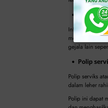
Infeksi va
Infeksi vagina se
menyebabkan kep
gejala lain seper
Polip serv
Polip serviks a
dalam leher rahi
Polip ini dapat 
dan menghasilka