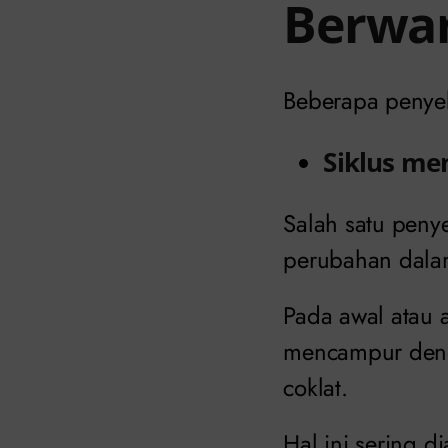
Berwar
Beberapa peny
Siklus me
Salah satu peny
perubahan dalam
Pada awal atau a
mencampur deng
coklat.
Hal ini sering 