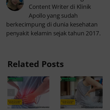
Content Writer di Klinik
Apollo yang sudah
berkecimpung di dunia kesehatan
penyakit kelamin sejak tahun 2017.
Anyang
Penyebab
anyangan
Anyang
Tidak
anyangan
Sembuh?
Related Posts
Sering
Ini
Kambuh
Penyebab
dan Cara
dan
Atasinya
Solusinya