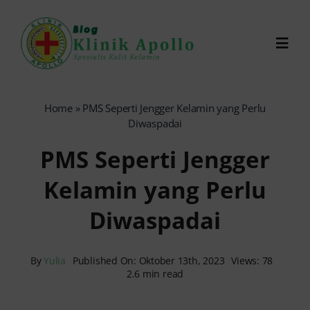
Skip
to
Toggl
content
Navig
Chat Dokter
Home
»
PMS Seperti Jengger Kelamin yang Perlu
Diwaspadai
0821-1099-9870
PMS Seperti Jengger
Kelamin yang Perlu
Reservasi Online
Diwaspadai
Search
for:
By
Yulia
Published On: Oktober 13th, 2023
Views: 78
2.6 min read