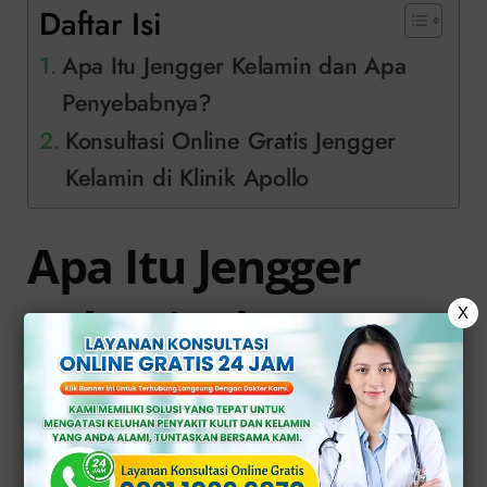
Daftar Isi
Apa Itu Jengger Kelamin dan Apa
Penyebabnya?
Konsultasi Online Gratis Jengger
Kelamin di Klinik Apollo
Apa Itu Jengger
Kelamin dan Apa
X
Penyebabnya?
Jengger kelamin adalah suatu kondisi