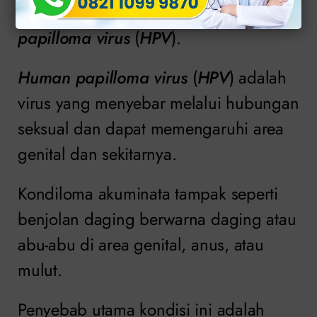
yang disebabkan oleh infeksi
human
papilloma virus
(
HPV
).
Human papilloma virus
(
HPV
) adalah
virus yang menyebar melalui hubungan
seksual dan dapat memengaruhi area
genital dan sekitarnya.
Kondiloma akuminata tampak seperti
benjolan daging berwarna daging atau
abu-abu di area genital, anus, atau
mulut.
Penyebab utama kondisi ini adalah