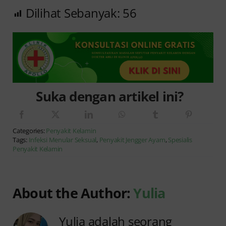
Dilihat Sebanyak:
56
Suka dengan artikel ini?
Categories:
Penyakit Kelamin
Tags:
Infeksi Menular Seksual
,
Penyakit Jengger Ayam
,
Spesialis
Penyakit Kelamin
About the Author:
Yulia
Yulia adalah seorang