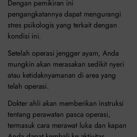
Dengan pemikiran ini
pengangkatannya dapat mengurangi
stres psikologis yang terkait dengan
kondisi ini.
Setelah operasi jengger ayam, Anda
mungkin akan merasakan sedikit nyeri
atau ketidaknyamanan di area yang
telah operasi.
Dokter ahli akan memberikan instruksi
tentang perawatan pasca operasi,
termasuk cara merawat luka dan kapan
Anda dapat kembali ke aktivitas