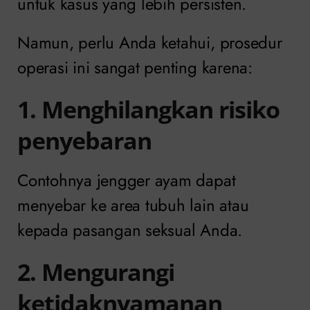
untuk kasus yang lebih persisten.
Namun, perlu Anda ketahui, prosedur
operasi ini sangat penting karena:
1. Menghilangkan risiko
penyebaran
Contohnya jengger ayam dapat
menyebar ke area tubuh lain atau
kepada pasangan seksual Anda.
2. Mengurangi
ketidaknyamanan