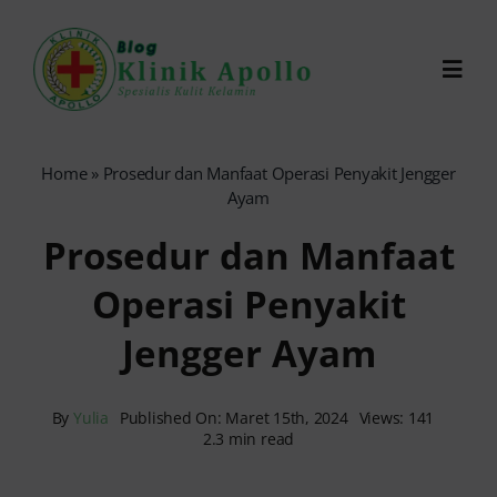
Skip
to
Toggl
content
Navig
Chat Dokter
Home
»
Prosedur dan Manfaat Operasi Penyakit Jengger
Ayam
0821-1099-9870
Prosedur dan Manfaat
Operasi Penyakit
Reservasi Online
Jengger Ayam
Search
for:
By
Yulia
Published On: Maret 15th, 2024
Views: 141
2.3 min read