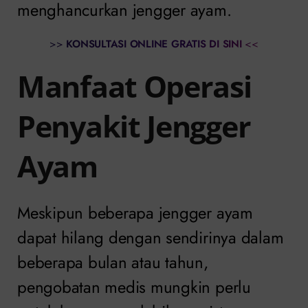
menghancurkan jengger ayam.
>>
KONSULTASI ONLINE GRATIS DI SINI
<<
Manfaat Operasi
Penyakit Jengger
Ayam
Meskipun beberapa jengger ayam
dapat hilang dengan sendirinya dalam
beberapa bulan atau tahun,
pengobatan medis mungkin perlu