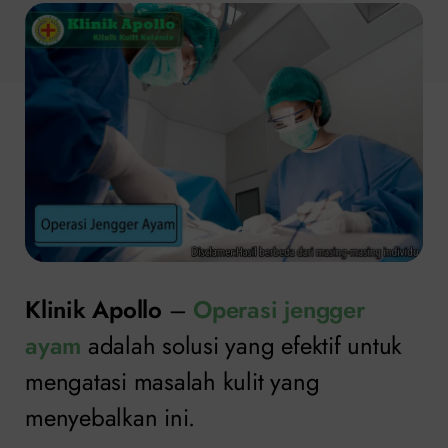
Klinik Apollo
–
Operasi jengger
ayam
adalah solusi yang efektif untuk
mengatasi masalah kulit yang
menyebalkan ini.