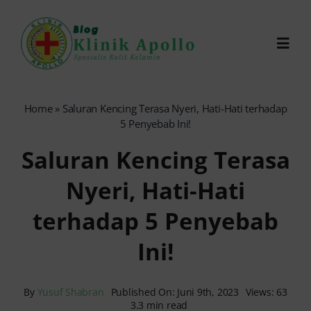
Skip
to
Toggl
content
Navig
Chat Dokter
Home
»
Saluran Kencing Terasa Nyeri, Hati-Hati terhadap
5 Penyebab Ini!
0821-1099-9870
Saluran Kencing Terasa
Nyeri, Hati-Hati
Reservasi Online
terhadap 5 Penyebab
Search
Ini!
for:
By
Yusuf Shabran
Published On: Juni 9th, 2023
Views: 63
3.3 min read