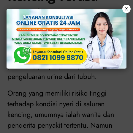
Nyeri
X
Saluran kencing adalah yang juga
dikenal sebagai saluran kemih adalah
serangkaian organ yang terlibat dalam
produksi, penyimpanan, dan
pengeluaran urine dari tubuh.
Orang yang memiliki risiko tinggi
terhadap kondisi nyeri di saluran
kencing, umumnya ialah wanita dan
penderita penyakit tertentu. Namun