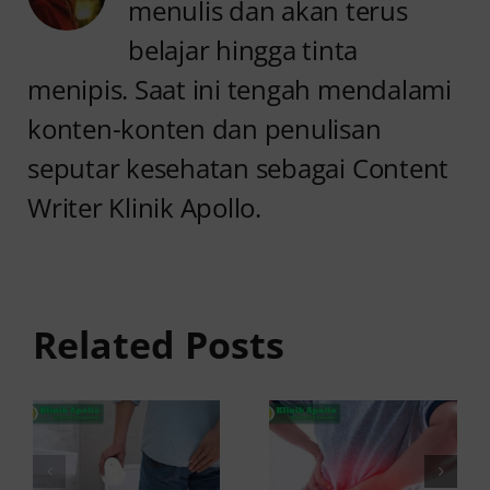
menulis dan akan terus
belajar hingga tinta
menipis. Saat ini tengah mendalami
konten-konten dan penulisan
seputar kesehatan sebagai Content
Writer Klinik Apollo.
Anyang
Penyebab
anyangan
Anyang
Keluar
anyangan
Related Posts
Darah:
Sering
Penyebab
Kambuh
dan Kapan
dan Cara
ke Dokter
Atasinya