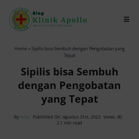
Skip
to
Toggl
content
Navig
Chat Dokter
Home
»
Sipilis bisa Sembuh dengan Pengobatan yang
Tepat
0821-1099-9870
Sipilis bisa Sembuh
dengan Pengobatan
Reservasi Online
yang Tepat
Search
for:
By
Yulia
Published On: Agustus 31st, 2023
Views: 80
2.1 min read