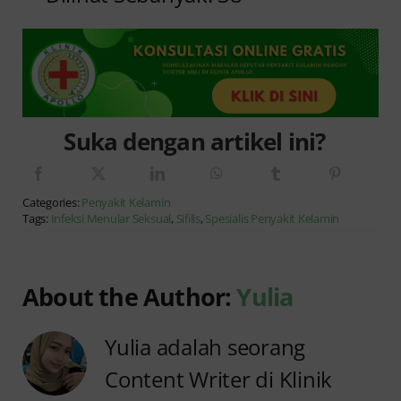
Suka dengan artikel ini?
Categories:
Penyakit Kelamin
Tags:
Infeksi Menular Seksual
,
Sifilis
,
Spesialis Penyakit Kelamin
About the Author:
Yulia
Yulia adalah seorang
Content Writer di Klinik