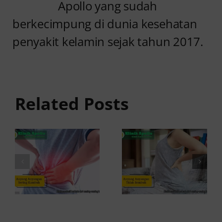
Apollo yang sudah
berkecimpung di dunia kesehatan
penyakit kelamin sejak tahun 2017.
Anyang
Penyebab
anyangan
Anyang
Tidak
anyangan
Sembuh?
Related Posts
Sering
Ini
Kambuh
Penyebab
dan Cara
dan
Atasinya
Solusinya