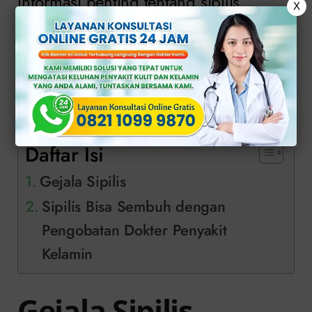
informasi penting tentang sipilis,
X
termasuk gejala, pengobatan dan
betapa pentingnya mencari perawatan
medis yang sesuai.
>>
KONSULTASI ONLINE GRATIS DI SINI
<<
Daftar Isi
Gejala Sipilis
Sipilis Bisa Sembuh dengan
Pengobatan Dokter Penyakit
Kelamin
Gejala Sipilis