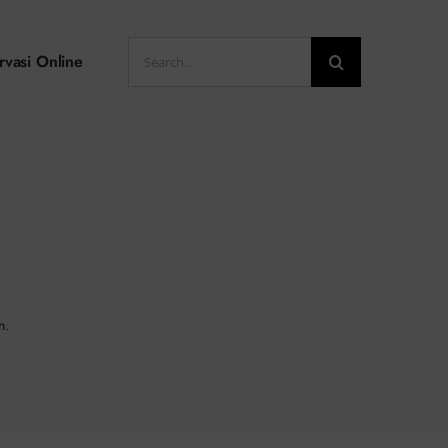
Search
rvasi Online
for:
n.