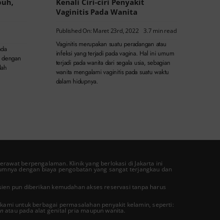
puh,
Kenali Ciri-ciri Penyakit
Vaginitis Pada Wanita
Published On: Maret 23rd, 2022
3.7 min read
Vaginitis merupakan suatu peradangan atau
nda
infeksi yang terjadi pada vagina. Hal ini umum
i dengan
terjadi pada wanita dari segala usia, sebagian
lah
wanita mengalami vaginitis pada suatu waktu
dalam hidupnya.
erawat berpengalaman. Klinik yang berlokasi di Jakarta ini
umnya dengan biaya pengobatan yang sangat terjangkau dan
asien pun diberikan kemudahan akses reservasi tanpa harus
kami untuk berbagai permasalahan penyakit kelamin, seperti:
in
atau pada alat genital pria maupun wanita.