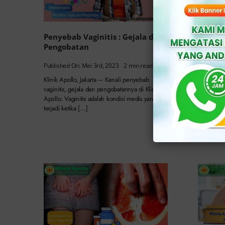
Penyebab Vaginitis : Gejala dan
Pengob
Pengobatan
Infeks
Published On: Mei 3rd, 2023
2 min read
Published 
Klinik Apollo, Jakarta – Kenali penyebab
Klinik Apo
vaginitis, gejala dan pengobatannya di Klinik
kewanitaa
Apollo. Vaginitis adalah kondisi medis yang
yang diseb
terjadi ketika […]
infeksi j