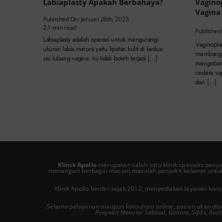
Labiaplasty Apakah Berbahaya?
Vagino
Vagina
Published On: Januari 26th, 2023
2.1 min read
Published
Labiaplasty adalah operasi untuk mengurangi
Vaginopla
ukuran labia minora yaitu lipatan kulit di kedua
membangun
sisi lubang vagina. Ini tidak boleh terjadi […]
mengobati
cedera va
dan […]
Klinik Apollo
merupakan salah satu
klinik spesialis peny
menangani berbagai macam masalah penyakit kelamin untuk
Klinik Apollo berdiri sejak 2012, menyediakan layanan ko
Selama pelayanan maupun konsultasi online, pasien akan dib
Penyakit Menular Seksual
,
Gonore
,
Sifilis
,
Andr