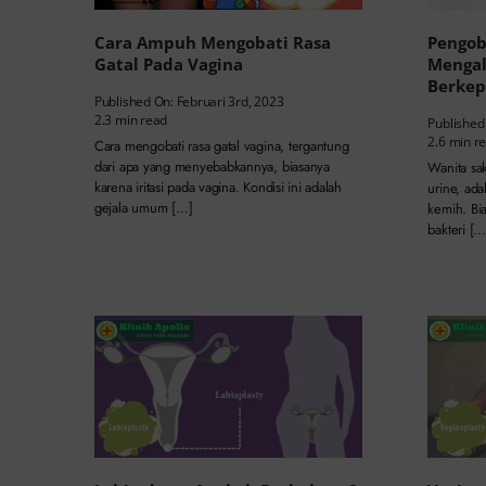
Cara Ampuh Mengobati Rasa
Pengob
Gatal Pada Vagina
Mengal
Berkep
Published On: Februari 3rd, 2023
2.3 min read
Published
2.6 min r
Cara mengobati rasa gatal vagina, tergantung
dari apa yang menyebabkannya, biasanya
Wanita sak
karena iritasi pada vagina. Kondisi ini adalah
urine, ada
gejala umum […]
kemih. Bi
bakteri […