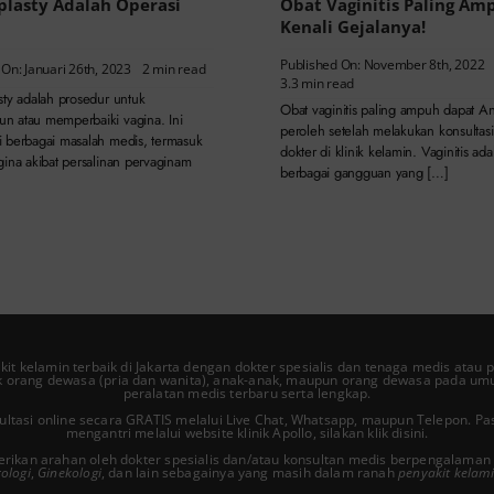
plasty Adalah Operasi
Obat Vaginitis Paling Am
Kenali Gejalanya!
Published On: November 8th, 2022
 On: Januari 26th, 2023
2 min read
3.3 min read
sty adalah prosedur untuk
Obat vaginitis paling ampuh dapat A
 atau memperbaiki vagina. Ini
peroleh setelah melakukan konsultas
 berbagai masalah medis, termasuk
dokter di klinik kelamin. Vaginitis ada
gina akibat persalinan pervaginam
berbagai gangguan yang […]
akit kelamin
terbaik di Jakarta dengan dokter spesialis dan tenaga medis atau p
 orang dewasa (pria dan wanita), anak-anak, maupun orang dewasa pada um
peralatan medis terbaru serta lengkap.
nsultasi online secara GRATIS melalui Live Chat, Whatsapp, maupun Telepon. P
mengantri melalui website klinik Apollo, silakan
klik disini
.
erikan arahan oleh dokter spesialis dan/atau konsultan medis berpengalaman 
ologi
,
Ginekologi
, dan lain sebagainya yang masih dalam ranah
penyakit kelam