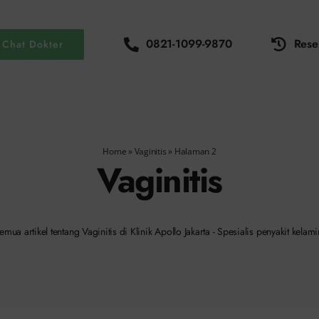
0821-1099-9870
Rese
Chat Dokter
Home
»
Vaginitis
»
Halaman 2
Vaginitis
emua artikel tentang Vaginitis di Klinik Apollo Jakarta - Spesialis penyakit kelami