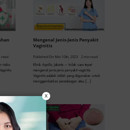
ahan
Mengenal Jenis-Jenis Penyakit
Vaginitis
n read
Published On: Mei 10th, 2023
2 min read
r risiko
Klinik Apollo, Jakarta – Inilah cara tepat
aginitis
mengenal jenis-jenis penyakit vaginitis.
Vaginitis adalah istilah yang digunakan untuk
menggambarkan peradangan atau […]
X