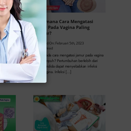
la
Bagaimana Cara Mengatasi
Jamur Pada Vagina Paling
Manjur?
Published On: Februari 5th, 2023
n read
2.7 min read
angguan
Apakah ada cara mengatasi jamur pada vagina
p
paling ampuh? Pertumbuhan berlebih dari
 memiliki
jamur candida dapat menyebabkan infeksi
jamur vagina. Infeksi […]