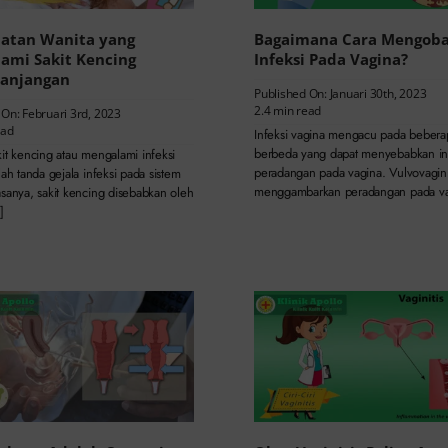
atan Wanita yang
Bagaimana Cara Mengoba
ami Sakit Kencing
Infeksi Pada Vagina?
anjangan
Published On: Januari 30th, 2023
2.4 min read
 On: Februari 3rd, 2023
ead
Infeksi vagina mengacu pada bebera
berbeda yang dapat menyebabkan inf
it kencing atau mengalami infeksi
peradangan pada vagina. Vulvovagini
lah tanda gejala infeksi pada sistem
menggambarkan peradangan pada va
asanya, sakit kencing disebabkan oleh
]