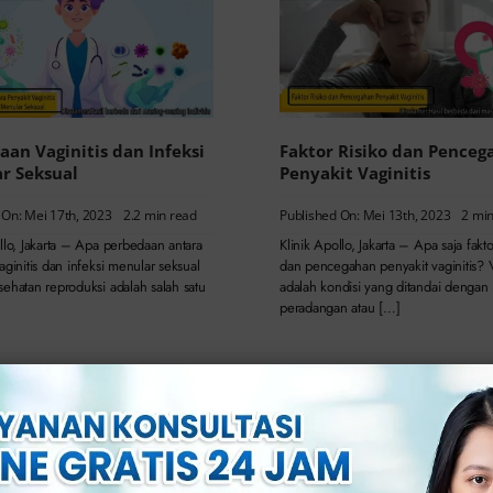
aan Vaginitis dan Infeksi
Faktor Risiko dan Penceg
r Seksual
Penyakit Vaginitis
 On: Mei 17th, 2023
2.2 min read
Published On: Mei 13th, 2023
2 mi
llo, Jakarta – Apa perbedaan antara
Klinik Apollo, Jakarta – Apa saja fakto
aginitis dan infeksi menular seksual
dan pencegahan penyakit vaginitis? V
ehatan reproduksi adalah salah satu
adalah kondisi yang ditandai dengan
peradangan atau […]