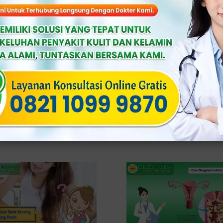
atan Vaginitis Akibat
Jangan Sepelekan, 5 Geja
i Jamur pada Wanita
Vaginitis yang Ganggu
Keseharian
On: April 17th, 2023
2.1 min read
Published On: April 17th, 2023
2 mi
llo, Jakarta – Salah satu masalah
n, vaginitis, merupakan fenomena
Klinik Apollo, Jakarta – Salah satu g
abkan berbagai faktor, salah satunya
kesehatan wanita, yaitu vaginitis kera
amur. Seseorang […]
menimbulkan gejala. Gejala vaginitis
variasi, tetapi tergantung […]