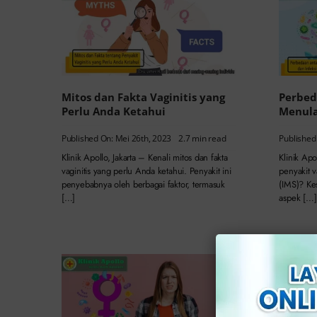
Mitos dan Fakta Vaginitis yang
Perbed
Perlu Anda Ketahui
Menula
Published On: Mei 26th, 2023
2.7 min read
Published
Klinik Apollo, Jakarta – Kenali mitos dan fakta
Klinik Apo
vaginitis yang perlu Anda ketahui. Penyakit ini
penyakit v
penyebabnya oleh berbagai faktor, termasuk
(IMS)? Kes
[…]
aspek […]