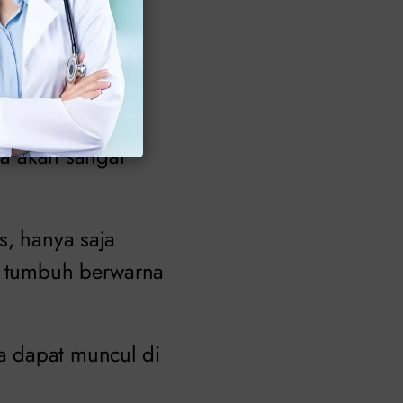
ras yang dapat
ertekstur kasar.
atal, terbakar,
ta akan sangat
s, hanya saja
ng tumbuh berwarna
a dapat muncul di