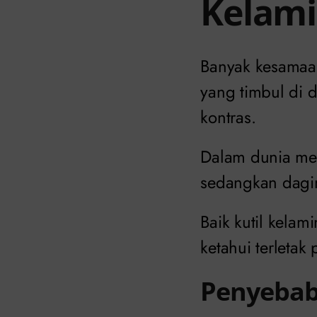
Kelami
Banyak kesamaan
yang timbul di 
kontras.
Dalam dunia med
sedangkan dagi
Baik kutil kel
ketahui terleta
Penyeba