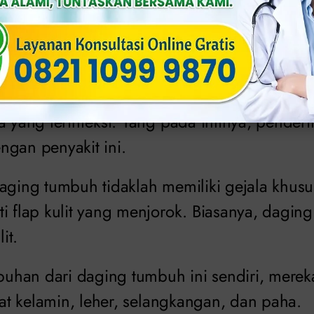
kondiloma akuminata) merupakan benjolan ke
elamin, berbentuk seperti kembang kol, dan b
sus, kutil kelamin dapat menimbulkan rasa g
a yang terinfeksi. Yang pada intinya, penderi
ngan penyakit ini.
aging tumbuh tidaklah memiliki gejala khusu
ti flap kulit yang menjorok. Biasanya, dagi
it.
han dari daging tumbuh ini sendiri, merek
alat kelamin, leher, selangkangan, dan paha.