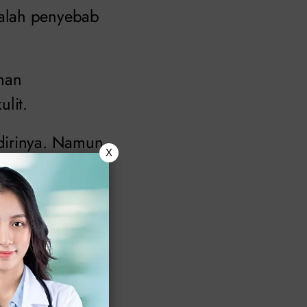
dalah penyebab
uman
lit.
dirinya. Namun,
X
ker.
 yang berada di
 disebut dengan