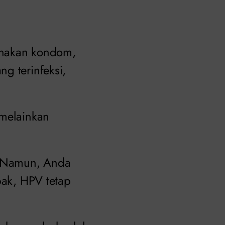
unakan kondom,
g terinfeksi,
 melainkan
l. Namun, Anda
pak, HPV tetap