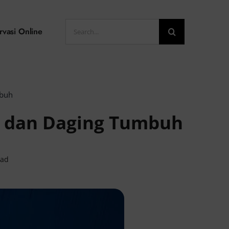
Search
rvasi Online
for:
mbuh
in dan Daging Tumbuh
ead