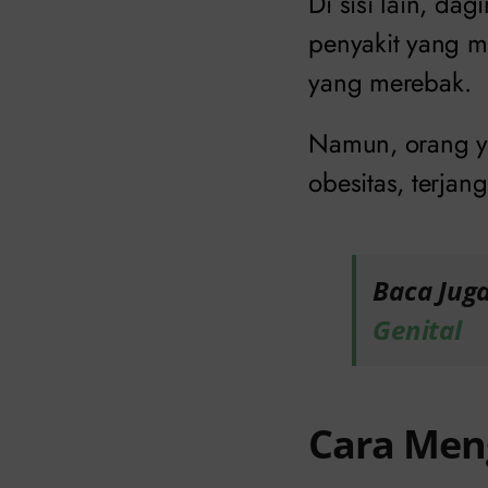
Di sisi lain, d
penyakit yang me
yang merebak.
Namun, orang ya
obesitas, terjan
Baca Jug
Genital
Cara Men