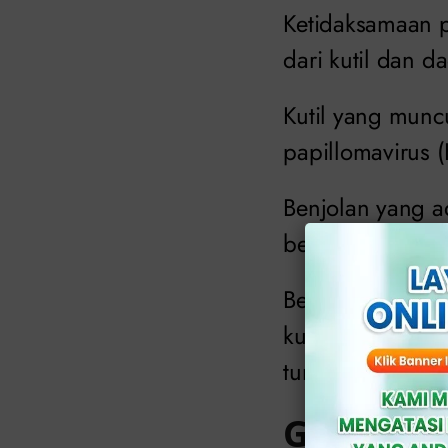
Ketidaksamaan 
dari kutil dan 
Kutil yang munc
papillomavirus (
Benjolan yang a
berhati-hatilah.
Berbeda dengan 
kulit justru tum
tumor jinak dan 
Gejala