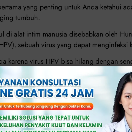
pertama yang penting untuk Anda ketahui a
daging tumbuh.
ul di alat intim manusia disebabkan oleh H
HPV), sebuah virus yang dapat menginfeksi ku
da karena virus HPV bisa hilang dengan sen
 Jika tidak diobati, HPV bisa menyebabkan kan
kutil yang muncul akibat virus HPV, daging
buh karena gesekan atau iritasi. Ini bisa juga
tidak bersifat kanker.