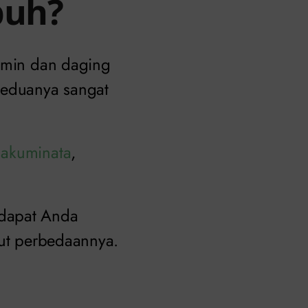
buh?
lamin dan daging
keduanya sangat
 akuminata
,
 dapat Anda
kut perbedaannya.