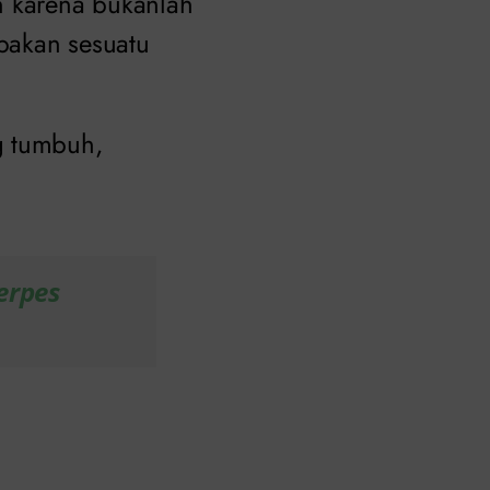
n karena bukanlah
upakan sesuatu
g tumbuh,
erpes