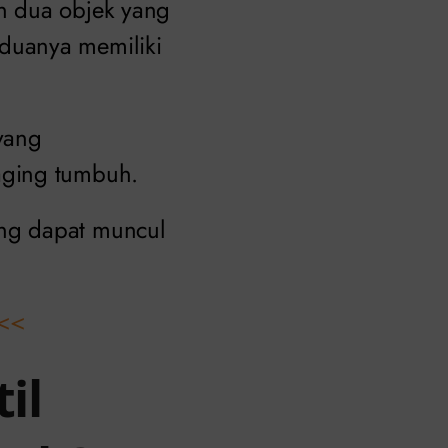
n dua objek yang
duanya memiliki
yang
aging tumbuh.
ng dapat muncul
<<
il