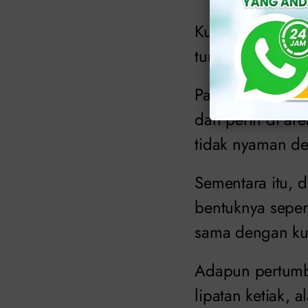
Kutil kelamin (
tumbuh di alat k
Pada beberapa ka
dan perih di are
tidak nyaman de
Sementara itu, d
bentuknya seper
sama dengan kul
Adapun pertumbu
lipatan ketiak, 