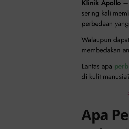
Klinik Apollo
– 
sering kali me
perbedaan yang 
Walaupun dapat 
membedakan ant
Lantas apa
perb
di kulit manusi
Apa Pe