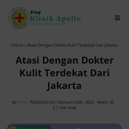
Skip
to
Toggl
content
Navig
Chat Dokter
Home
»
Atasi Dengan Dokter Kulit Terdekat Dari Jakarta
Atasi Dengan Dokter
0821-1099-9870
Kulit Terdekat Dari
Reservasi Online
Jakarta
Search
for:
By
Yulia
Published On: Februari 24th, 2023
Views: 45
2.1 min read