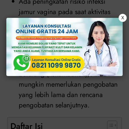
Ada peningkatan risiko infeksi
jamur vagina pada saat aktivitas
X
seksual reguler pertama. Ada juga
beberapa bukti bahwa infeksi dapat
dikaitkan dengan kontak mulut ke
kelamin (oral ke genital ke sex).
Jika Anda mengalami infeksi jamur
berulang (kekambuhan), Anda
mungkin memerlukan pengobatan
yang lebih lama dan rencana
pengobatan selanjutnya.
Daftar Isi