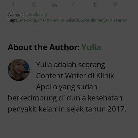
Categories:
Ginekologi
Tags:
Ginekologi
,
Infeksi Menular Seksual
,
Spesialis Penyakit Kelamin
About the Author:
Yulia
Yulia adalah seorang
Content Writer di Klinik
Apollo yang sudah
berkecimpung di dunia kesehatan
penyakit kelamin sejak tahun 2017.
Sakit
Setelah
Keputihan
Pipis pada
Cair