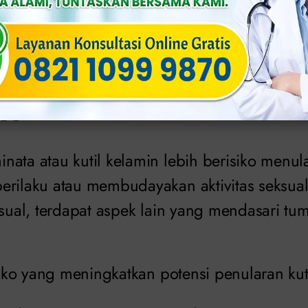
meminta bantuan dokter untuk penyembuhan 
Risiko dan Gejala K
in
nata atau kutil kelamin lebih berisiko menul
erilaku atau membudayakan aktivitas seksual 
eksual, terdapat aspek lain yang mendasari t
isiko yang meningkatkan potensi penularan kut