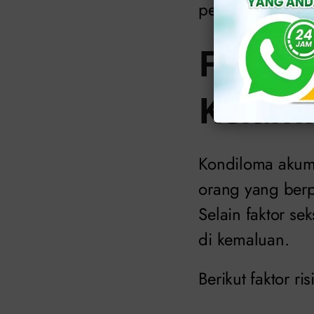
pengidap harus 
Faktor 
Kelam
Kondiloma akumi
orang yang berp
Selain faktor s
di kemaluan.
Berikut faktor r