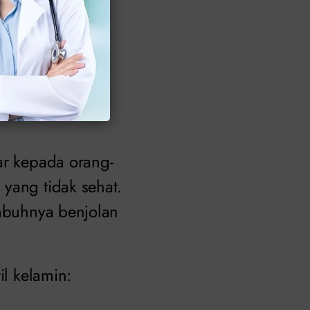
kutil kelamin.
util
ar kepada orang-
yang tidak sehat.
umbuhnya benjolan
il kelamin: