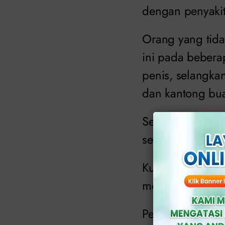
dengan penyakit 
Orang yang tid
ini pada bebera
penis, selangka
dan kantong bua
Sementara itu, 
sekitar paha ata
Kutil atau benj
menjadi besar a
Penderita akan m