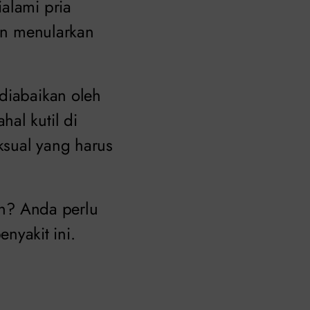
alami pria
min menularkan
 diabaikan oleh
al kutil di
ksual yang harus
min? Anda perlu
nyakit ini.