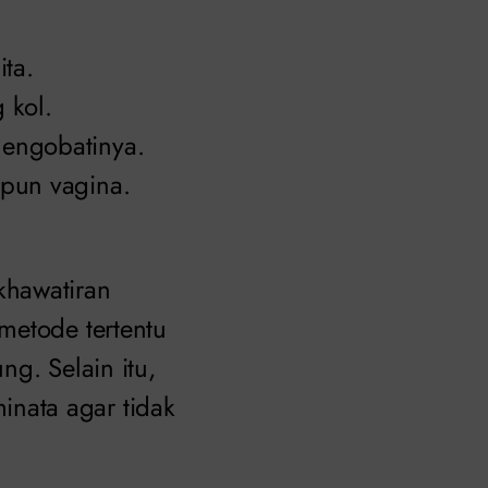
ita.
 kol.
mengobatinya.
upun vagina.
khawatiran
metode tertentu
g. Selain itu,
nata agar tidak