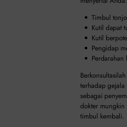
menyertai Anda:
Timbul tonjo
Kutil dapat
Kutil berpo
Pengidap mer
Perdarahan 
Berkonsultasila
terhadap gejala
sebagai penyembu
dokter mungkin
timbul kembali.