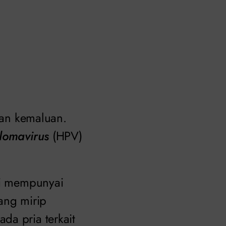
rgan kemaluan.
lomavirus
(HPV)
ini mempunyai
ang mirip
da pria terkait