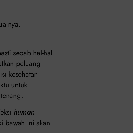
ualnya.
asti sebab hal-hal
atkan peluang
isi kesehatan
ktu untuk
 tenang.
feksi
human
di bawah ini akan