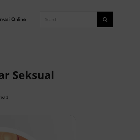
Search
rvasi Online
for:
ar Seksual
read