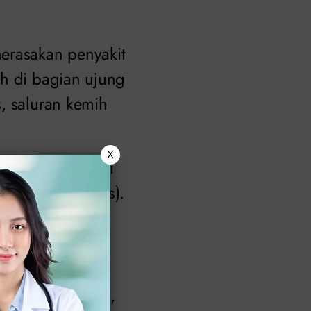
erasakan penyakit
uh di bagian ujung
, saluran kemih
X
l akan tumbuh di
n pelepasan (anus).
ebut dapat
n penyakit ini.
. Oleh karena itu,