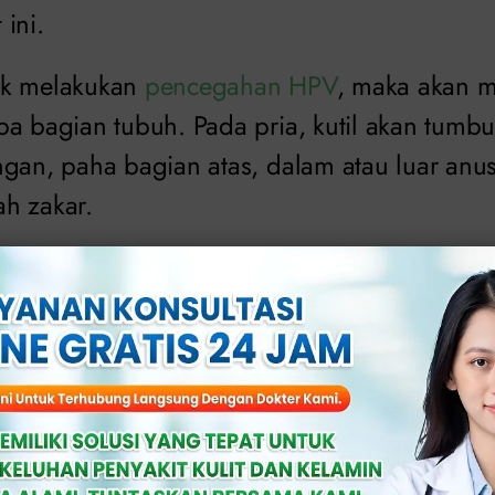
ini.
ak melakukan
pencegahan HPV
, maka akan m
pa bagian tubuh. Pada pria, kutil akan tumb
ngan, paha bagian atas, dalam atau luar anus
h zakar.
wanita yang mengidap penyakit ini, maka kuti
s, vulva, dinding vagina, serviks, dan salura
olan yang tumbuh di bagian-bagian tubuh ters
pabila pengidap tidak berusaha menyembuhka
erasa gatal, perih, dan sakit di area tertentu