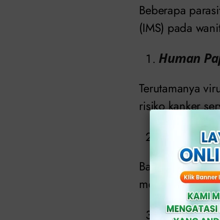
Beberapa parasi
(IMS) pada wanit
Human Pap
Terutamanya vir
risiko kanker ser
Chlamydia
Bakteri ini dap
mengakibatkan m
Gonorrhea