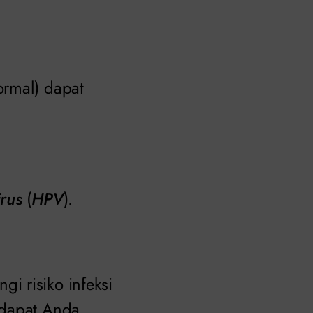
ormal) dapat
rus
(
HPV
).
i risiko infeksi
 dapat Anda