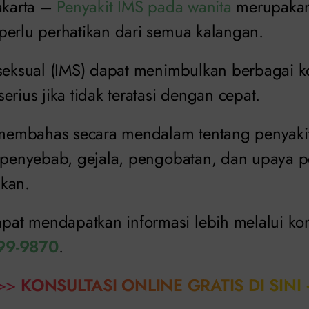
Jakarta –
Penyakit IMS pada wanita
merupakan
perlu perhatikan dari semua kalangan.
 seksual (IMS) dapat menimbulkan berbagai 
erius jika tidak teratasi dengan cepat.
n membahas secara mendalam tentang penyaki
i penyebab, gejala, pengobatan, dan upaya
kan.
t mendapatkan informasi lebih melalui kons
99-9870
.
>>
KONSULTASI ONLINE GRATIS DI SINI