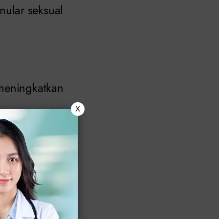
ular seksual
 meningkatkan
X
si dan
gobatan.