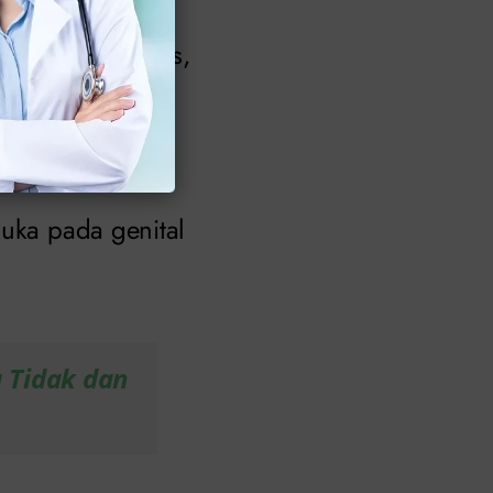
roduksi, serviks,
luka pada genital
 Tidak dan