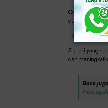
Contohnya infeks
dan rahim, sert
Herpes Sim
Seperti yang sud
dan meningkatka
Baca jug
Pencega