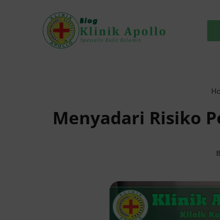
Skip
to
content
H
Menyadari Risiko 