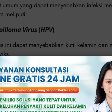
t umum yang dapat menyebabkan infeksi men
a meliputi:
illoma Virus
(
HPV
)
us ini dapat menyebabkan kutil kelamin dan
viks.
at menyebabkan infeksi pada saluran reproduk
asalah kesuburan jika tidak melakukan pen
(kencing nanah)