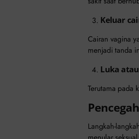
sakit saat berhu
Keluar cai
Cairan vagina y
menjadi tanda in
Luka atau
Terutama pada k
Pencegah
Langkah-langkah
menular seksual