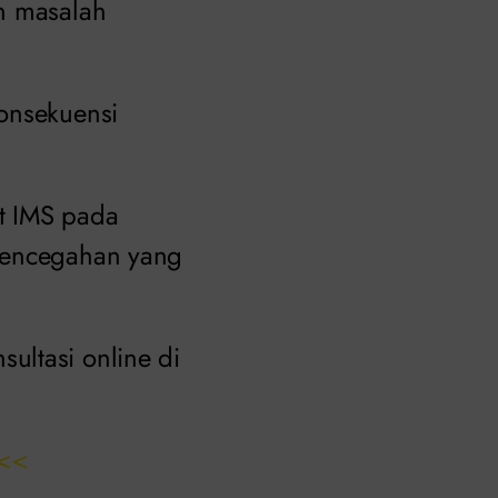
 masalah
konsekuensi
t IMS pada
 pencegahan yang
ultasi online di
<<