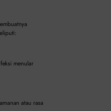
 membuatnya
liputi:
nfeksi menular
yamanan atau rasa