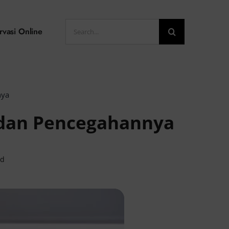
Search
rvasi Online
for:
nya
 dan Pencegahannya
ad