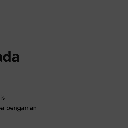
ada
is
npa pengaman