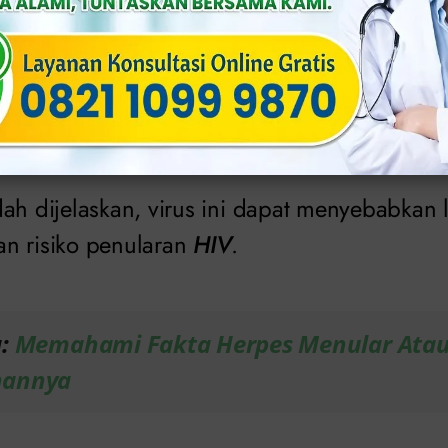
i bakteri ini dapat mempengaruhi saluran rep
a menyebabkan komplikasi serius.
plex Virus
(
HSV
)
ah dijelaskan, virus ini dapat menyebabkan 
n risiko penularan
HIV
.
a:
Memahami Fakta Herpes Menular Atau
hannya