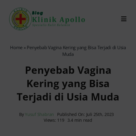
Skip
to
Toggl
content
Navig
Chat Dokter
Home
»
Penyebab Vagina Kering yang Bisa Terjadi di Usia
Muda
0821-1099-9870
Penyebab Vagina
Kering yang Bisa
Reservasi Online
Terjadi di Usia Muda
Search
for:
By
Yusuf Shabran
Published On: Juli 25th, 2023
Views: 119
3.4 min read