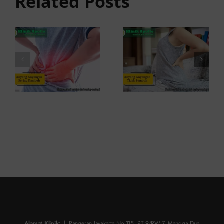
Related Posts
Sering
Ini
Kambuh
Penyebab
dan Cara
dan
Atasinya
Solusinya
Alamat Klinik:
Jl. Pangeran Jayakarta No.115, RT.9/RW.7, Mangga Dua