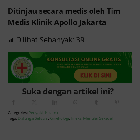
Ditinjau secara medis oleh Tim
Medis Klinik Apollo Jakarta
Dilihat Sebanyak:
39
Suka dengan artikel ini?
Categories:
Penyakit Kelamin
Tags:
Disfungsi Seksual
,
Ginekologi
,
Infeksi Menular Seksual