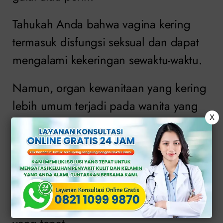
Tahukah Anda bahwa vagina kering
termasuk disfungsi seksual dan dapat
mengalami kekeringan sewaktu-waktu.
Namun, organ kewanitaan yang kering
lebih umum terjadi pada wanita yang
X
sudah atau baru memasuki waktu
menopause.
Masalah kesehatan ini tidak dapat
disepelekan. Artinya, penderita atrofi
vagina harus melakukan perawatan