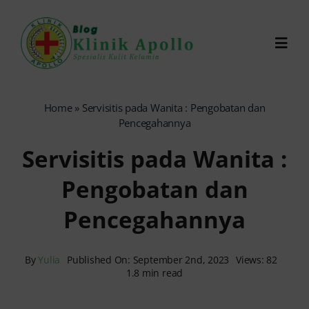
Skip
to
Toggl
content
Navig
Chat Dokter
Home
»
Servisitis pada Wanita : Pengobatan dan
Pencegahannya
0821-1099-9870
Servisitis pada Wanita :
Pengobatan dan
Reservasi Online
Pencegahannya
Search
for:
By
Yulia
Published On: September 2nd, 2023
Views: 82
1.8 min read