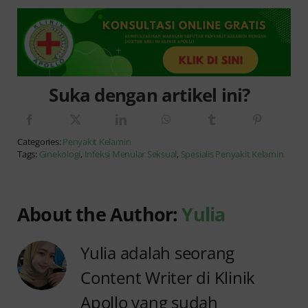
Suka dengan artikel ini?
Categories:
Penyakit Kelamin
Tags:
Ginekologi
,
Infeksi Menular Seksual
,
Spesialis Penyakit Kelamin
About the Author:
Yulia
Yulia adalah seorang
Content Writer di Klinik
Apollo yang sudah