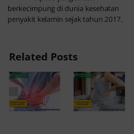
berkecimpung di dunia kesehatan
penyakit kelamin sejak tahun 2017.
Anyang
Penyebab
anyangan
Anyang
Tidak
anyangan
Sembuh?
Related Posts
Sering
Ini
Kambuh
Penyebab
dan Cara
dan
Atasinya
Solusinya