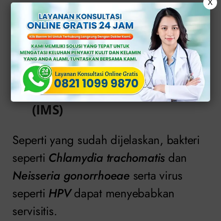
X
oleh berbagai faktor, termasuk infeksi
bakteri, virus atau jamur. Beberapa
faktor risiko yang dapat memicu
servisitis meliputi:
Infeksi menular seksual
(IMS)
Seperti yang sudah dijelaskan, bakteri
seperti
Chlamydia trachomatis
dan
Neisseria gonorrhoeae
serta virus
seperti
HPV
dapat menyebabkan
servisitis.