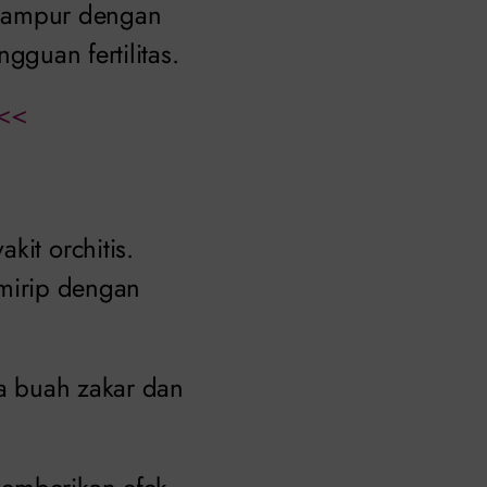
ercampur dengan
ngguan fertilitas.
<<
kit orchitis.
r mirip dengan
ya buah zakar dan