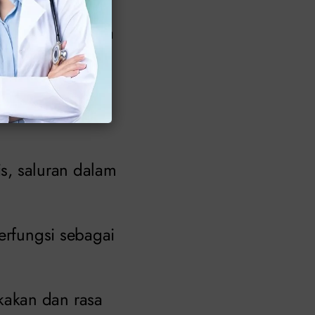
berisiko terkena
ifilis, dan
is, saluran dalam
erfungsi sebagai
kakan dan rasa