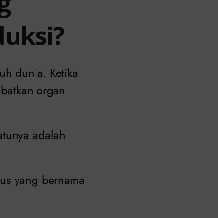
g
uksi?
uh dunia. Ketika
libatkan organ
satunya adalah
irus yang bernama