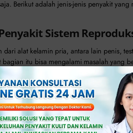
saja. Berikut adalah jenis-jenis penyakit yan
Penyakit Sistem Reproduks
dari alat kelamin pria, antara lain penis, tes
t bagian itu bisa mengalami masalah yang b
 pada penis
kaitan dengan genital pria sering kali menj
pa masalah kesehatan yang dapat mempengar
meliputi disfungsi ereksi, kelainan anatomi pe