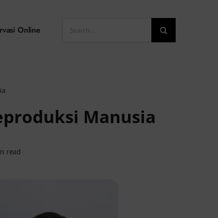
Search
rvasi Online
for:
ia
eproduksi Manusia
in read