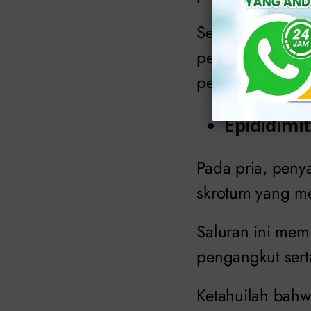
Selain sejumlah
penyakit menular
penyakit kencin
Epididimit
Pada pria, penya
skrotum yang me
Saluran ini memi
pengangkut sert
Ketahuilah bah