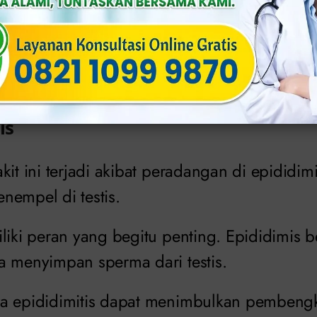
 gangguan yang telah disebutkan, penis juga 
 seksual, seperti herpes kelamin, HIV/AIDS, s
g nanah.
is
kit ini terjadi akibat peradangan di epididim
nempel di testis.
liki peran yang begitu penting. Epididimis b
a menyimpan sperma dari testis.
wa epididimitis dapat menimbulkan pembeng