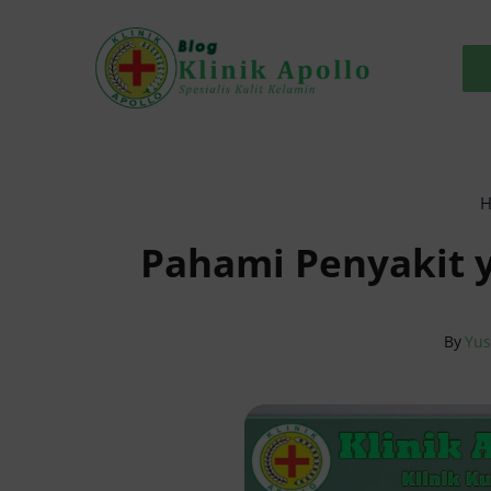
Skip
to
content
H
Pahami Penyakit 
By
Yus