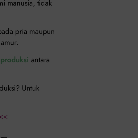
mi manusia, tidak
 pada pria maupun
 jamur.
eproduksi
antara
oduksi? Untuk
<<