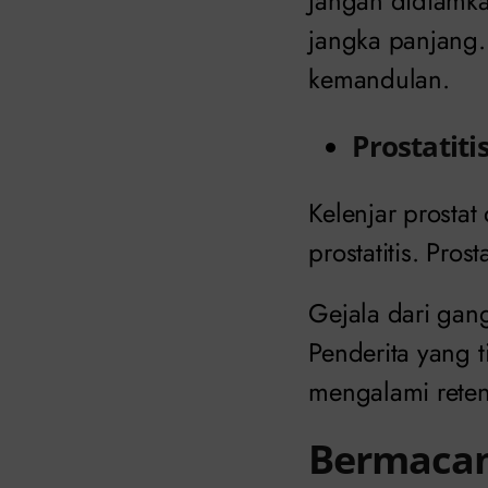
Jangan didiamka
jangka panjang.
kemandulan.
Prostatiti
Kelenjar prosta
prostatitis. Prost
Gejala dari gangg
Penderita yang t
mengalami reten
Bermacam