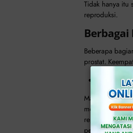
Tidak hanya itu 
reproduksi.
Berbagai 
Beberapa bagian 
prostat. Keempa
Gangguan
Masalah yang ber
mereka. Bebera
reproduksi pria 
penis.