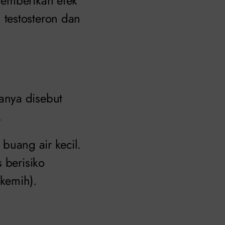
memberikan efek
testosteron dan
anya disebut
.
 buang air kecil.
 berisiko
kemih).