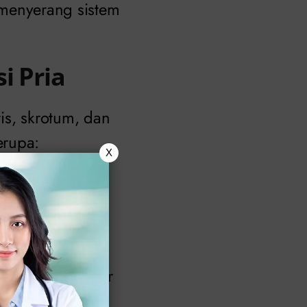
g menyerang sistem
i Pria
tis, skrotum, dan
erupa:
X
adi perhatian
uhi alat
nis, serta kanker