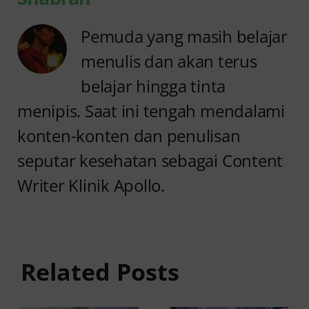
Pemuda yang masih belajar
menulis dan akan terus
belajar hingga tinta
menipis. Saat ini tengah mendalami
konten-konten dan penulisan
seputar kesehatan sebagai Content
Writer Klinik Apollo.
Anyang
Penyebab
anyangan
Anyang
Keluar
anyangan
Related Posts
Darah:
Sering
Penyebab
Kambuh