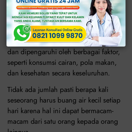
Termasuk Sehat?
Sebenarnya, peningkatan hasrat buang
air kecil setiap orang dapat bervariasi
dan dipengaruhi oleh berbagai faktor,
seperti konsumsi cairan, pola makan,
dan kesehatan secara keseluruhan.
Tidak ada jumlah pasti berapa kali
seseorang harus buang air kecil setiap
hari karena hal ini dapat bermacam-
macam dari satu orang kepada orang
lainnya.