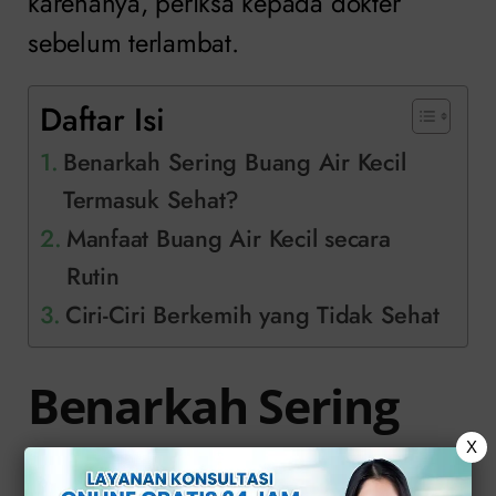
karenanya, periksa kepada dokter
sebelum terlambat.
Daftar Isi
Benarkah Sering Buang Air Kecil
Termasuk Sehat?
Manfaat Buang Air Kecil secara
Rutin
Ciri-Ciri Berkemih yang Tidak Sehat
Benarkah Sering
Buang Air Kecil
X