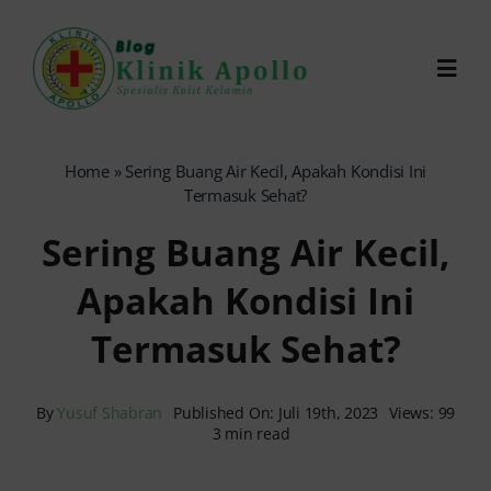
Skip
to
Toggl
content
Navig
Chat Dokter
Home
»
Sering Buang Air Kecil, Apakah Kondisi Ini
Termasuk Sehat?
0821-1099-9870
Sering Buang Air Kecil,
Apakah Kondisi Ini
Reservasi Online
Termasuk Sehat?
Search
for:
By
Yusuf Shabran
Published On: Juli 19th, 2023
Views: 99
3 min read